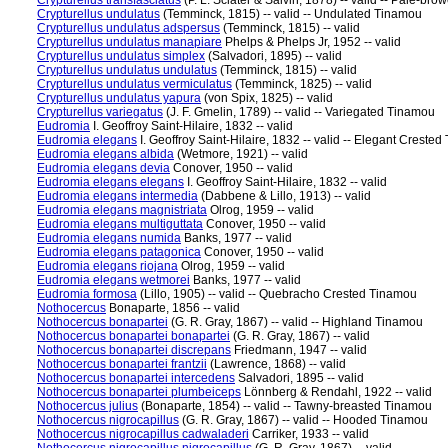
Crypturellus transfasciatus
(P. L. Sclater & Salvin, 1878) -- valid -- Pale-br
Crypturellus undulatus
(Temminck, 1815) -- valid -- Undulated Tinamou
Crypturellus undulatus adspersus
(Temminck, 1815) -- valid
Crypturellus undulatus manapiare
Phelps & Phelps Jr, 1952 -- valid
Crypturellus undulatus simplex
(Salvadori, 1895) -- valid
Crypturellus undulatus undulatus
(Temminck, 1815) -- valid
Crypturellus undulatus vermiculatus
(Temminck, 1825) -- valid
Crypturellus undulatus yapura
(von Spix, 1825) -- valid
Crypturellus variegatus
(J. F. Gmelin, 1789) -- valid -- Variegated Tinamou
Eudromia
I. Geoffroy Saint-Hilaire, 1832 -- valid
Eudromia elegans
I. Geoffroy Saint-Hilaire, 1832 -- valid -- Elegant Creste
Eudromia elegans albida
(Wetmore, 1921) -- valid
Eudromia elegans devia
Conover, 1950 -- valid
Eudromia elegans elegans
I. Geoffroy Saint-Hilaire, 1832 -- valid
Eudromia elegans intermedia
(Dabbene & Lillo, 1913) -- valid
Eudromia elegans magnistriata
Olrog, 1959 -- valid
Eudromia elegans multiguttata
Conover, 1950 -- valid
Eudromia elegans numida
Banks, 1977 -- valid
Eudromia elegans patagonica
Conover, 1950 -- valid
Eudromia elegans riojana
Olrog, 1959 -- valid
Eudromia elegans wetmorei
Banks, 1977 -- valid
Eudromia formosa
(Lillo, 1905) -- valid -- Quebracho Crested Tinamou
Nothocercus
Bonaparte, 1856 -- valid
Nothocercus bonapartei
(G. R. Gray, 1867) -- valid -- Highland Tinamou
Nothocercus bonapartei bonapartei
(G. R. Gray, 1867) -- valid
Nothocercus bonapartei discrepans
Friedmann, 1947 -- valid
Nothocercus bonapartei frantzii
(Lawrence, 1868) -- valid
Nothocercus bonapartei intercedens
Salvadori, 1895 -- valid
Nothocercus bonapartei plumbeiceps
Lönnberg & Rendahl, 1922 -- valid
Nothocercus julius
(Bonaparte, 1854) -- valid -- Tawny-breasted Tinamou
Nothocercus nigrocapillus
(G. R. Gray, 1867) -- valid -- Hooded Tinamou
Nothocercus nigrocapillus cadwaladeri
Carriker, 1933 -- valid