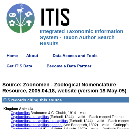
Integrated Taxonomic Information
System - Taxon Author Search
Results
Home
About
Data Access and Tools
Get ITIS Data
Become a Data Partner
Source: Zoonomen - Zoological Nomenclature
Resource, 2005.04.18, website (version 18-May-05)
ITIS records citing this source
Kingdom Animalia
Crypturellus
Brabourne & C. Chubb, 1914 -- valid
Crypturellus atrocapillus
(Tschudi, 1844) -- valid -- Black-capped Tinamou
Crypturellus atrocapillus atrocapillus
(Tschudi, 1844) -- valid -- Black-capp
Crypturellus atrocapillus garleppi
(von Berlepsch, 1892) -- valid -- Garlepp'