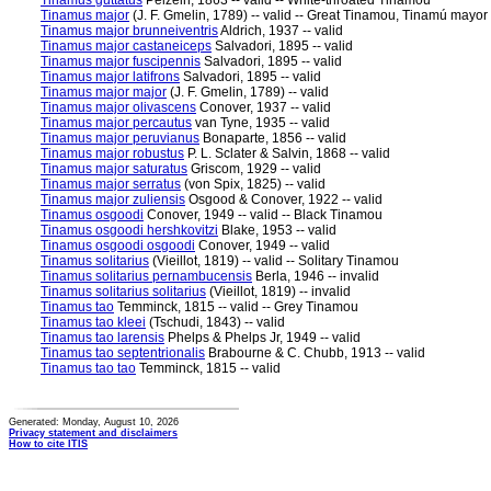
Tinamus guttatus
Pelzeln, 1863 -- valid -- White-throated Tinamou
Tinamus major
(J. F. Gmelin, 1789) -- valid -- Great Tinamou, Tinamú mayor
Tinamus major brunneiventris
Aldrich, 1937 -- valid
Tinamus major castaneiceps
Salvadori, 1895 -- valid
Tinamus major fuscipennis
Salvadori, 1895 -- valid
Tinamus major latifrons
Salvadori, 1895 -- valid
Tinamus major major
(J. F. Gmelin, 1789) -- valid
Tinamus major olivascens
Conover, 1937 -- valid
Tinamus major percautus
van Tyne, 1935 -- valid
Tinamus major peruvianus
Bonaparte, 1856 -- valid
Tinamus major robustus
P. L. Sclater & Salvin, 1868 -- valid
Tinamus major saturatus
Griscom, 1929 -- valid
Tinamus major serratus
(von Spix, 1825) -- valid
Tinamus major zuliensis
Osgood & Conover, 1922 -- valid
Tinamus osgoodi
Conover, 1949 -- valid -- Black Tinamou
Tinamus osgoodi hershkovitzi
Blake, 1953 -- valid
Tinamus osgoodi osgoodi
Conover, 1949 -- valid
Tinamus solitarius
(Vieillot, 1819) -- valid -- Solitary Tinamou
Tinamus solitarius pernambucensis
Berla, 1946 -- invalid
Tinamus solitarius solitarius
(Vieillot, 1819) -- invalid
Tinamus tao
Temminck, 1815 -- valid -- Grey Tinamou
Tinamus tao kleei
(Tschudi, 1843) -- valid
Tinamus tao larensis
Phelps & Phelps Jr, 1949 -- valid
Tinamus tao septentrionalis
Brabourne & C. Chubb, 1913 -- valid
Tinamus tao tao
Temminck, 1815 -- valid
Generated: Monday, August 10, 2026
Privacy statement and disclaimers
How to cite ITIS