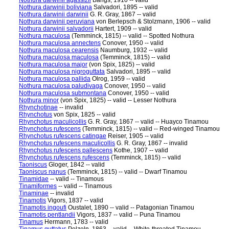
Nothura darwinii agassizii
Bangs, 1910 -- valid
Nothura darwinii boliviana
Salvadori, 1895 -- valid
Nothura darwinii darwinii
G. R. Gray, 1867 -- valid
Nothura darwinii peruviana
von Berlepsch & Stolzmann, 1906 -- valid
Nothura darwinii salvadorii
Hartert, 1909 -- valid
Nothura maculosa
(Temminck, 1815) -- valid -- Spotted Nothura
Nothura maculosa annectens
Conover, 1950 -- valid
Nothura maculosa cearensis
Naumburg, 1932 -- valid
Nothura maculosa maculosa
(Temminck, 1815) -- valid
Nothura maculosa major
(von Spix, 1825) -- valid
Nothura maculosa nigroguttata
Salvadori, 1895 -- valid
Nothura maculosa pallida
Olrog, 1959 -- valid
Nothura maculosa paludivaga
Conover, 1950 -- valid
Nothura maculosa submontana
Conover, 1950 -- valid
Nothura minor
(von Spix, 1825) -- valid -- Lesser Nothura
Rhynchotinae
-- invalid
Rhynchotus
von Spix, 1825 -- valid
Rhynchotus maculicollis
G. R. Gray, 1867 -- valid -- Huayco Tinamou
Rhynchotus rufescens
(Temminck, 1815) -- valid -- Red-winged Tinamou
Rhynchotus rufescens catingae
Reiser, 1905 -- valid
Rhynchotus rufescens maculicollis
G. R. Gray, 1867 -- invalid
Rhynchotus rufescens pallescens
Kothe, 1907 -- valid
Rhynchotus rufescens rufescens
(Temminck, 1815) -- valid
Taoniscus
Gloger, 1842 -- valid
Taoniscus nanus
(Temminck, 1815) -- valid -- Dwarf Tinamou
Tinamidae
-- valid -- Tinamous
Tinamiformes
-- valid -- Tinamous
Tinaminae
-- invalid
Tinamotis
Vigors, 1837 -- valid
Tinamotis ingoufi
Oustalet, 1890 -- valid -- Patagonian Tinamou
Tinamotis pentlandii
Vigors, 1837 -- valid -- Puna Tinamou
Tinamus
Hermann, 1783 -- valid