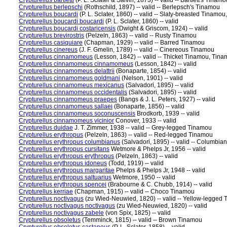
Crypturellus bartletti
(P. L. Sclater & Salvin, 1873) -- valid -- Bartlett's Tinamo
Crypturellus berlepschi
(Rothschild, 1897) -- valid -- Berlepsch's Tinamou
Crypturellus boucardi
(P. L. Sclater, 1860) -- valid -- Slaty-breasted Tinam
Crypturellus boucardi boucardi
(P. L. Sclater, 1860) -- valid
Crypturellus boucardi costaricensis
(Dwight & Griscom, 1924) -- valid
Crypturellus brevirostris
(Pelzeln, 1863) -- valid -- Rusty Tinamou
Crypturellus casiquiare
(Chapman, 1929) -- valid -- Barred Tinamou
Crypturellus cinereus
(J. F. Gmelin, 1789) -- valid -- Cinereous Tinamou
Crypturellus cinnamomeus
(Lesson, 1842) -- valid -- Thicket Tinamou, Tin
Crypturellus cinnamomeus cinnamomeus
(Lesson, 1842) -- valid
Crypturellus cinnamomeus delattrii
(Bonaparte, 1854) -- valid
Crypturellus cinnamomeus goldmani
(Nelson, 1901) -- valid
Crypturellus cinnamomeus mexicanus
(Salvadori, 1895) -- valid
Crypturellus cinnamomeus occidentalis
(Salvadori, 1895) -- valid
Crypturellus cinnamomeus praepes
(Bangs & J. L. Peters, 1927) -- valid
Crypturellus cinnamomeus sallaei
(Bonaparte, 1856) -- valid
Crypturellus cinnamomeus soconuscensis
Brodkorb, 1939 -- valid
Crypturellus cinnamomeus vicinior
Conover, 1933 -- valid
Crypturellus duidae
J. T. Zimmer, 1938 -- valid -- Grey-legged Tinamou
Crypturellus erythropus
(Pelzeln, 1863) -- valid -- Red-legged Tinamou
Crypturellus erythropus columbianus
(Salvadori, 1895) -- valid -- Columbi
Crypturellus erythropus cursitans
Wetmore & Phelps Jr, 1956 -- valid
Crypturellus erythropus erythropus
(Pelzeln, 1863) -- valid
Crypturellus erythropus idoneus
(Todd, 1919) -- valid
Crypturellus erythropus margaritae
Phelps & Phelps Jr, 1948 -- valid
Crypturellus erythropus saltuarius
Wetmore, 1950 -- valid
Crypturellus erythropus spencei
(Brabourne & C. Chubb, 1914) -- valid
Crypturellus kerriae
(Chapman, 1915) -- valid -- Choco Tinamou
Crypturellus noctivagus
(zu Wied-Neuwied, 1820) -- valid -- Yellow-legged
Crypturellus noctivagus noctivagus
(zu Wied-Neuwied, 1820) -- valid
Crypturellus noctivagus zabele
(von Spix, 1825) -- valid
Crypturellus obsoletus
(Temminck, 1815) -- valid -- Brown Tinamou