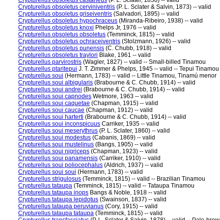
Crypturellus obsoletus castaneus
(P. L. Sclater, 1858) -- valid
Crypturellus obsoletus cerviniventris
(P. L. Sclater & Salvin, 1873) -- valid
Crypturellus obsoletus griseiventris
(Salvadori, 1895) -- valid
Crypturellus obsoletus hypochraceus
(Miranda-Ribeiro, 1938) -- valid
Crypturellus obsoletus knoxi
Phelps Jr, 1976 -- valid
Crypturellus obsoletus obsoletus
(Temminck, 1815) -- valid
Crypturellus obsoletus ochraceiventris
(Stolzmann, 1926) -- valid
Crypturellus obsoletus punensis
(C. Chubb, 1918) -- valid
Crypturellus obsoletus traylori
Blake, 1961 -- valid
Crypturellus parvirostris
(Wagler, 1827) -- valid -- Small-billed Tinamou
Crypturellus ptaritepui
J. T. Zimmer & Phelps, 1945 -- valid -- Tepui Tinamou
Crypturellus soui
(Hermann, 1783) -- valid -- Little Tinamou, Tinamú menor
Crypturellus soui albigularis
(Brabourne & C. Chubb, 1914) -- valid
Crypturellus soui andrei
(Brabourne & C. Chubb, 1914) -- valid
Crypturellus soui capnodes
Wetmore, 1963 -- valid
Crypturellus soui caquetae
(Chapman, 1915) -- valid
Crypturellus soui caucae
(Chapman, 1912) -- valid
Crypturellus soui harterti
(Brabourne & C. Chubb, 1914) -- valid
Crypturellus soui inconspicuus
Carriker, 1935 -- valid
Crypturellus soui meserythrus
(P. L. Sclater, 1860) -- valid
Crypturellus soui modestus
(Cabanis, 1869) -- valid
Crypturellus soui mustelinus
(Bangs, 1905) -- valid
Crypturellus soui nigriceps
(Chapman, 1923) -- valid
Crypturellus soui panamensis
(Carriker, 1910) -- valid
Crypturellus soui poliocephalus
(Aldrich, 1937) -- valid
Crypturellus soui soui
(Hermann, 1783) -- valid
Crypturellus strigulosus
(Temminck, 1815) -- valid -- Brazilian Tinamou
Crypturellus tataupa
(Temminck, 1815) -- valid -- Tataupa Tinamou
Crypturellus tataupa inops
Bangs & Noble, 1918 -- valid
Crypturellus tataupa lepidotus
(Swainson, 1837) -- valid
Crypturellus tataupa peruvianus
(Cory, 1915) -- valid
Crypturellus tataupa tataupa
(Temminck, 1815) -- valid