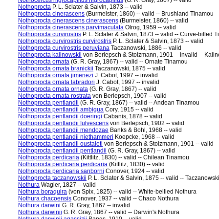
Nothocercus nigrocapillus nigrocapillus
(G. R. Gray, 1867) -- valid
Nothoprocta
P. L. Sclater & Salvin, 1873 -- valid
Nothoprocta cinerascens
(Burmeister, 1860) -- valid -- Brushland Tinamou
Nothoprocta cinerascens cinerascens
(Burmeister, 1860) -- valid
Nothoprocta cinerascens parvimaculata
Olrog, 1959 -- valid
Nothoprocta curvirostris
P. L. Sclater & Salvin, 1873 -- valid -- Curve-billed
Nothoprocta curvirostris curvirostris
P. L. Sclater & Salvin, 1873 -- valid
Nothoprocta curvirostris peruviana
Taczanowski, 1886 -- valid
Nothoprocta kalinowskii
von Berlepsch & Stolzmann, 1901 -- invalid -- Kali
Nothoprocta ornata
(G. R. Gray, 1867) -- valid -- Ornate Tinamou
Nothoprocta ornata branickii
Taczanowski, 1875 -- valid
Nothoprocta ornata jimenezi
J. Cabot, 1997 -- invalid
Nothoprocta ornata labradori
J. Cabot, 1997 -- invalid
Nothoprocta ornata ornata
(G. R. Gray, 1867) -- valid
Nothoprocta ornata rostrata
von Berlepsch, 1907 -- valid
Nothoprocta pentlandii
(G. R. Gray, 1867) -- valid -- Andean Tinamou
Nothoprocta pentlandii ambigua
Cory, 1915 -- valid
Nothoprocta pentlandii doeringi
Cabanis, 1878 -- valid
Nothoprocta pentlandii fulvescens
von Berlepsch, 1902 -- valid
Nothoprocta pentlandii mendozae
Banks & Bohl, 1968 -- valid
Nothoprocta pentlandii niethammeri
Koepcke, 1968 -- valid
Nothoprocta pentlandii oustaleti
von Berlepsch & Stolzmann, 1901 -- valid
Nothoprocta pentlandii pentlandii
(G. R. Gray, 1867) -- valid
Nothoprocta perdicaria
(Kittlitz, 1830) -- valid -- Chilean Tinamou
Nothoprocta perdicaria perdicaria
(Kittlitz, 1830) -- valid
Nothoprocta perdicaria sanborni
Conover, 1924 -- valid
Nothoprocta taczanowskii
P. L. Sclater & Salvin, 1875 -- valid -- Taczanows
Nothura
Wagler, 1827 -- valid
Nothura boraquira
(von Spix, 1825) -- valid -- White-bellied Nothura
Nothura chacoensis
Conover, 1937 -- valid -- Chaco Nothura
Nothura darwini
G. R. Gray, 1867 -- invalid
Nothura darwinii
G. R. Gray, 1867 -- valid -- Darwin's Nothura