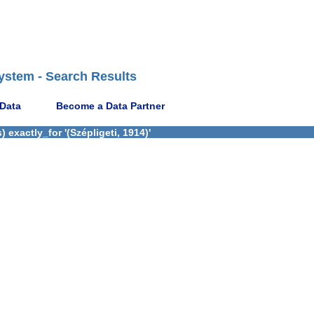
ystem - Search Results
 Data
Become a Data Partner
exactly_for '(Szépligeti, 1914)'