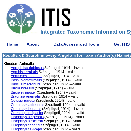
Integrated Taxonomic Information S
Home
About
Data Access and Tools
Get ITIS
Results of: Search in every Kingdom for Taxon Author(s) Name(s) 
Kingdom Animalia
Aerophilus dubiosus
Szépligeti, 1914 – invalid
Agathis areolaris
Szépligeti, 1914 – valid
Apanteles liopleuris
Szépligeti, 1914 – valid
Bassus antefurcalis
(Szépligeti, 1914) – valid
Bassus macronura
(Szépligeti, 1914) – valid
Biroia borealis
(Szépligeti, 1914) – valid
Biroia rufigaster
(Szépligeti, 1914) – valid
Braunsia orientalis
Szépligeti, 1914 – valid
Cotesia rugosa
(Szépligeti, 1914) – valid
Cremnops atripennis
Szépligeti, 1914 – invalid
Cremnops borealis
(Szépligeti, 1914) – invalid
Cremnops rufigaster
Szépligeti, 1914 – invalid
Disophrys atripennis
(Szépligeti, 1914) – valid
Disophrys atrocarpa
Szépligeti, 1914 – valid
Disophrys capensis
Szépligeti, 1914 – valid
Disophrys flaviceps
Szépligeti, 1914 – valid