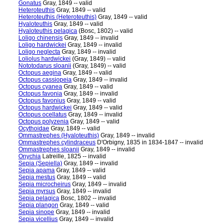
Gonatus
Gray, 1849 -- valid
Heteroteuthis
Gray, 1849 -- valid
Heteroteuthis (Heteroteuthis)
Gray, 1849 -- valid
Hyaloteuthis
Gray, 1849 -- valid
Hyaloteuthis pelagica
(Bosc, 1802) -- valid
Loligo chinensis
Gray, 1849 -- invalid
Loligo hardwickei
Gray, 1849 -- invalid
Loligo neglecta
Gray, 1849 -- invalid
Loliolus hardwickei
(Gray, 1849) -- valid
Nototodarus sloanii
(Gray, 1849) -- valid
Octopus aegina
Gray, 1849 -- valid
Octopus cassiopeia
Gray, 1849 -- invalid
Octopus cyanea
Gray, 1849 -- valid
Octopus favonia
Gray, 1849 -- invalid
Octopus favonius
Gray, 1849 -- valid
Octopus hardwickei
Gray, 1849 -- valid
Octopus ocellatus
Gray, 1849 -- invalid
Octopus polyzenia
Gray, 1849 -- valid
Ocythoidae
Gray, 1849 -- valid
Ommastrephes (Hyaloteuthis)
Gray, 1849 -- invalid
Ommastrephes cylindraceus
D'Orbigny, 1835 in 1834-1847 -- invalid
Ommastrephes sloanii
Gray, 1849 -- invalid
Onychia
Latreille, 1825 -- invalid
Sepia (Sepiella)
Gray, 1849 -- invalid
Sepia apama
Gray, 1849 -- valid
Sepia mestus
Gray, 1849 -- valid
Sepia microcheirus
Gray, 1849 -- invalid
Sepia myrsus
Gray, 1849 -- invalid
Sepia pelagica
Bosc, 1802 -- invalid
Sepia plangon
Gray, 1849 -- valid
Sepia sinope
Gray, 1849 -- invalid
Sepia vicellius
Gray, 1849 -- invalid