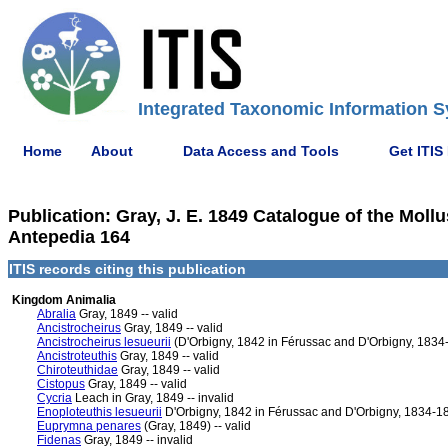
Integrated Taxonomic Information S
Home
About
Data Access and Tools
Get ITIS
Publication: Gray, J. E. 1849 Catalogue of the Moll
Antepedia 164
ITIS records citing this publication
Kingdom Animalia
Abralia
Gray, 1849 -- valid
Ancistrocheirus
Gray, 1849 -- valid
Ancistrocheirus lesueurii
(D'Orbigny, 1842 in Férussac and D'Orbigny, 1834-
Ancistroteuthis
Gray, 1849 -- valid
Chiroteuthidae
Gray, 1849 -- valid
Cistopus
Gray, 1849 -- valid
Cycria
Leach in Gray, 1849 -- invalid
Enoploteuthis lesueurii
D'Orbigny, 1842 in Férussac and D'Orbigny, 1834-184
Euprymna penares
(Gray, 1849) -- valid
Fidenas
Gray, 1849 -- invalid